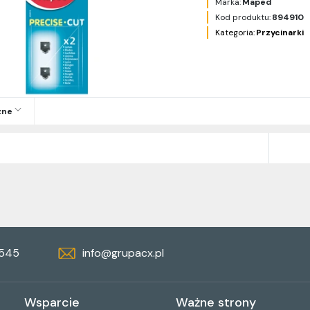
Marka:
Maped
Kod produktu:
894910
Kategoria:
Przycinarki
zne
 545
info@grupacx.pl
Wsparcie
Ważne strony