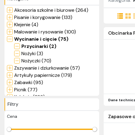
Kategoria:
Akcesoria szkolne i biurowe (264)
Pisanie i korygowanie (133)
Klejenie (4)
Malowanie i rysowanie (100)
Obcinarka P
Wycinanie i cięcie (75)
Przycinarki (2)
Nożyki (3)
Nożyczki (70)
Zszywanie i dziurkowanie (57)
Artykuły papiernicze (179)
Zabawki (95)
Picnik (77)
Kolekcje (326)
Dane technic
Filtry
Inne (9)
Zapasowe o
Cena