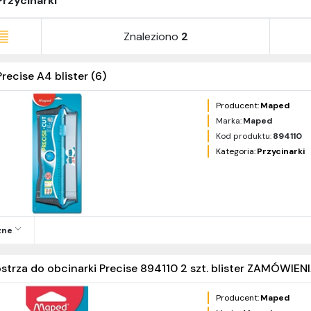
Przycinarki
Znaleziono
2
recise A4 blister (6)
Producent:
Maped
Marka:
Maped
Kod produktu:
894110
Kategoria:
Przycinarki
zne
strza do obcinarki Precise 894110 2 szt. blister ZAMÓW
Producent:
Maped