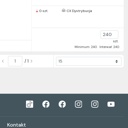
0 szt.
CX Dystrybucja
szt.
Minimum: 240
Interwał: 240
/ 1
Kontakt