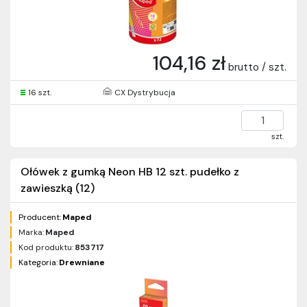
104,16 zł
brutto / szt.
16 szt.
CX Dystrybucja
szt.
Ołówek z gumką Neon HB 12 szt. pudełko z
zawieszką (12)
Producent:
Maped
Marka:
Maped
Kod produktu:
853717
Kategoria:
Drewniane