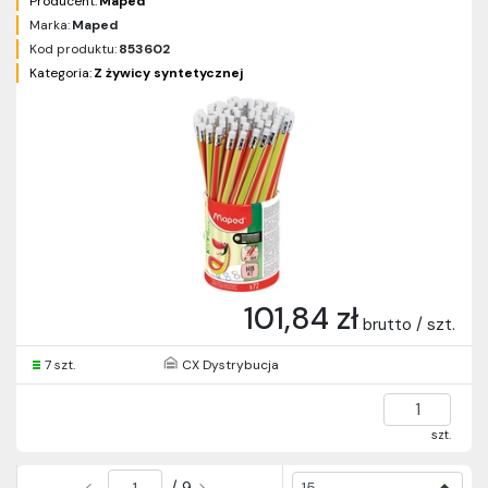
Producent:
Maped
Marka:
Maped
Kod produktu:
853602
Kategoria:
Z żywicy syntetycznej
101,84 zł
brutto / szt.
7 szt.
CX Dystrybucja
szt.