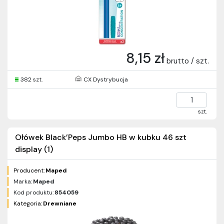
8,15 zł
brutto / szt.
382 szt.
CX Dystrybucja
szt.
Ołówek Black’Peps Jumbo HB w kubku 46 szt
display (1)
Producent:
Maped
Marka:
Maped
Kod produktu:
854059
Kategoria:
Drewniane