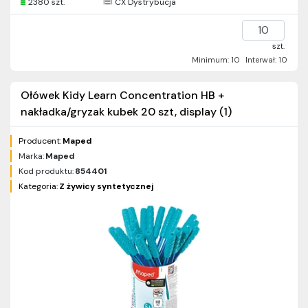
2380 szt.
CX Dystrybucja
szt.
Minimum: 10
Interwał: 10
Ołówek Kidy Learn Concentration HB +
nakładka/gryzak kubek 20 szt, display (1)
Producent:
Maped
Marka:
Maped
Kod produktu:
854401
Kategoria:
Z żywicy syntetycznej