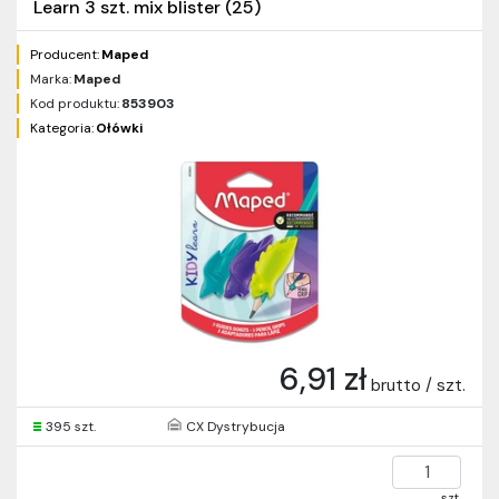
Learn 3 szt. mix blister (25)
Producent:
Maped
Marka:
Maped
Kod produktu:
853903
Kategoria:
Ołówki
6,91 zł
brutto / szt.
395 szt.
CX Dystrybucja
szt.