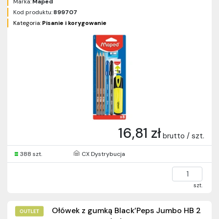
Marka:
Maped
Kod produktu:
899707
Kategoria:
Pisanie i korygowanie
16,81 zł
brutto / szt.
388 szt.
CX Dystrybucja
szt.
Ołówek z gumką Black’Peps Jumbo HB 2