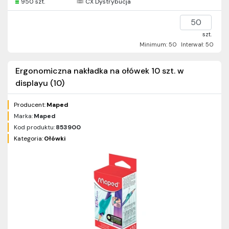
950 szt.
CX Dystrybucja
szt.
Minimum: 50
Interwał: 50
Ergonomiczna nakładka na ołówek 10 szt. w
displayu (10)
Producent:
Maped
Marka:
Maped
Kod produktu:
853900
Kategoria:
Ołówki