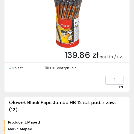
139,86 zł
brutto / szt.
25 szt.
CX Dystrybucja
szt.
Ołówek Black’Peps Jumbo HB 12 szt pud. z zaw.
(12)
Producent:
Maped
Marka:
Maped