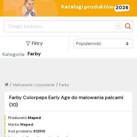
Katalogi produktów
2026
Search
Filtry
Farby
Kategoria:
/
/
Malowanie i rysowanie
Farby
Farby Colorpeps Early Age do malowania palcami
(10)
Producent:
Maped
Marka:
Maped
Kod produktu:
812510