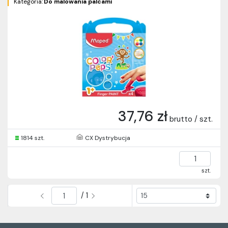
Kategoria:
Do malowania palcami
37,76 zł
brutto / szt.
1814 szt.
CX Dystrybucja
szt.
/ 1