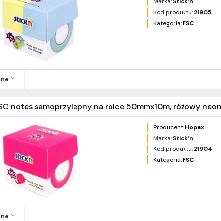
Marka:
Stick’n
Kod produktu:
21905
Kategoria:
FSC
zne
SC notes samoprzylepny na rolce 50mmx10m, różowy neon
Producent:
Hopax
Marka:
Stick’n
Kod produktu:
21904
Kategoria:
FSC
zne