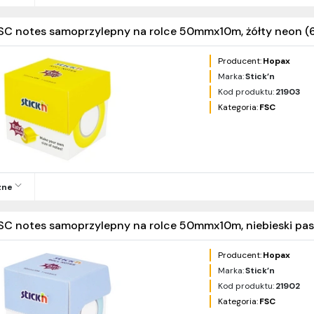
SC notes samoprzylepny na rolce 50mmx10m, żółty neon (
Producent:
Hopax
Marka:
Stick’n
Kod produktu:
21903
Kategoria:
FSC
zne
SC notes samoprzylepny na rolce 50mmx10m, niebieski past
Producent:
Hopax
Marka:
Stick’n
Kod produktu:
21902
Kategoria:
FSC