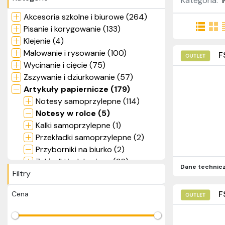
Kategoria:
Akcesoria szkolne i biurowe (264)
Pisanie i korygowanie (133)
Klejenie (4)
Malowanie i rysowanie (100)
F
Wycinanie i cięcie (75)
Zszywanie i dziurkowanie (57)
Artykuły papiernicze (179)
Notesy samoprzylepne (114)
Notesy w rolce (5)
Kalki samoprzylepne (1)
Przekładki samoprzylepne (2)
Przyborniki na biurko (2)
Zakładki indeksujące (36)
Dane technic
Filtry
Naklejki (1)
Kolorowanki samoprzylepne (6)
F
Cena
Książeczki kreatywne (10)
Zeszyty (2)
Zabawki (95)