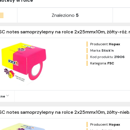
Notesy w rolce
Znaleziono
5
SC notes samoprzylepny na rolce 2x25mmx10m, żółty-róż. 
Producent:
Hopax
Marka:
Stick’n
Kod produktu:
21906
Kategoria:
FSC
zne
SC notes samoprzylepny na rolce 2x25mmx10m, żółty-nieb.
Producent:
Hopax