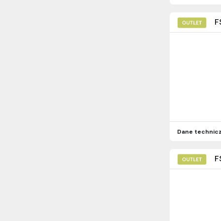
F
Dane technic
F