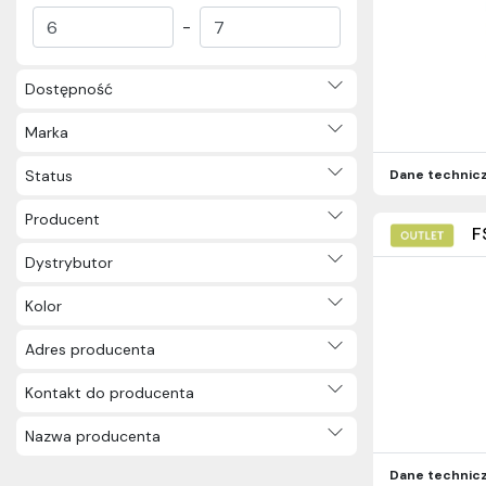
Picnik (77)
-
Kolekcje (326)
Inne (9)
Dostępność
Marka
Status
Dane technic
Producent
F
Dystrybutor
Kolor
Adres producenta
Kontakt do producenta
Nazwa producenta
Dane technic