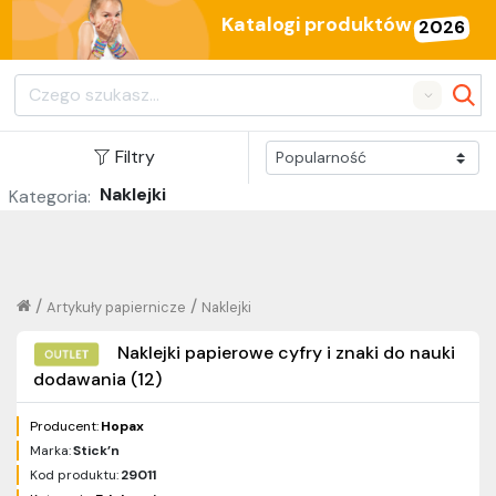
Katalogi produktów
2026
Search
Filtry
Naklejki
Kategoria:
/
/
Artykuły papiernicze
Naklejki
Naklejki papierowe cyfry i znaki do nauki
dodawania (12)
Producent:
Hopax
Marka:
Stick’n
Kod produktu:
29011