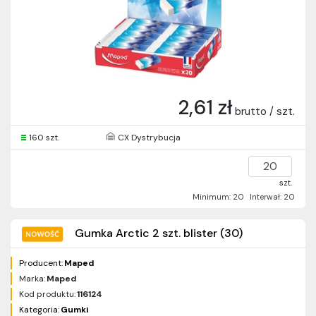
2,61 zł
brutto / szt.
160 szt.
CX Dystrybucja
szt.
Minimum: 20
Interwał: 20
Gumka Arctic 2 szt. blister (30)
Producent:
Maped
Marka:
Maped
Kod produktu:
116124
Kategoria:
Gumki