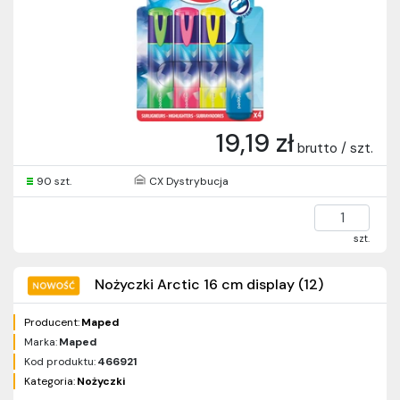
19,19 zł
brutto / szt.
90 szt.
CX Dystrybucja
szt.
Nożyczki Arctic 16 cm display (12)
Producent:
Maped
Marka:
Maped
Kod produktu:
466921
Kategoria:
Nożyczki