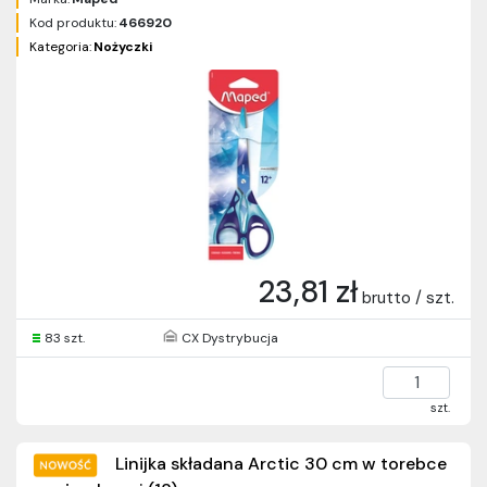
Kod produktu:
466920
Kategoria:
Nożyczki
23,81 zł
brutto / szt.
83 szt.
CX Dystrybucja
szt.
Linijka składana Arctic 30 cm w torebce