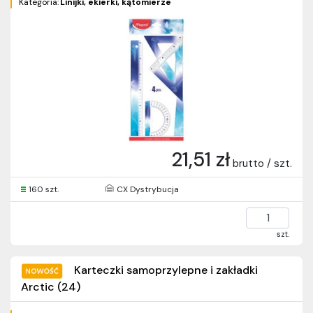
Kategoria:
Linijki, ekierki, kątomierze
21,51 zł
brutto / szt.
160 szt.
CX Dystrybucja
szt.
Karteczki samoprzylepne i zakładki
Arctic (24)