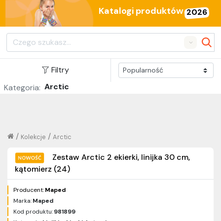
Katalogi produktów
2026
Search
Filtry
Arctic
Kategoria:
/
/
Kolekcje
Arctic
Zestaw Arctic 2 ekierki, linijka 30 cm,
kątomierz (24)
Producent:
Maped
Marka:
Maped
Kod produktu:
981899