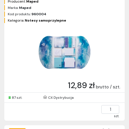
Producent:
Maped
Marka:
Maped
Kod produktu:
960004
Kategoria:
Notesy samoprzylepne
12,89 zł
brutto / szt.
87 szt.
CX Dystrybucja
szt.