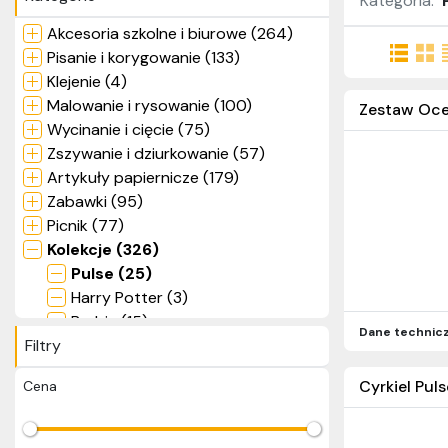
Kategoria:
Akcesoria szkolne i biurowe (264)
Pisanie i korygowanie (133)
Klejenie (4)
Malowanie i rysowanie (100)
Zestaw Ocean
Wycinanie i cięcie (75)
Zszywanie i dziurkowanie (57)
Artykuły papiernicze (179)
Zabawki (95)
Picnik (77)
Kolekcje (326)
Pulse (25)
Harry Potter (3)
Barbie (15)
Dane technic
Filtry
Pixel (10)
Superman (7)
Cyrkiel Pul
Cena
Deepsea Paradise (9)
Jungle Fever (16)
Neon (18)