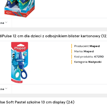
zne
diPulse 12 cm dla dzieci z odbojnikiem blister kartonowy (12
Producent:
Maped
Marka:
Maped
Kod produktu:
472110
Kategoria:
Nożyczki
zne
lse Soft Pastel szkolne 13 cm display (24)