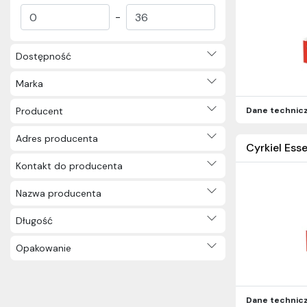
Pastel (42)
-
Miniz (21)
Concept Kids (16)
Dostępność
Nagrodzone (8)
Kidy Learn (20)
Marka
Kidy Learn Concentration (12)
Mini Cute (3)
Producent
Dane technic
Smiling Planet (15)
Adres producenta
Croc Croc (17)
Cyrkiel Esse
Early Age (16)
Kontakt do producenta
Dla leworęcznych (8)
FSC (14)
Nazwa producenta
Notesy do odrysowywania (3)
Długość
Arctic (16)
Dragon (20)
Opakowanie
Muminki (6)
Inne (9)
Dane technic