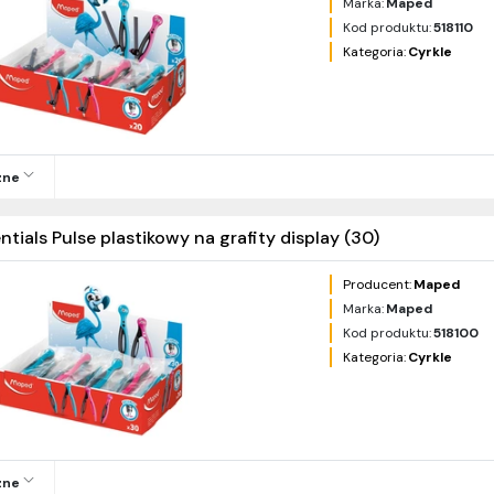
Marka:
Maped
Kod produktu:
518110
Kategoria:
Cyrkle
zne
ntials Pulse plastikowy na grafity display (30)
Producent:
Maped
Marka:
Maped
Kod produktu:
518100
Kategoria:
Cyrkle
zne