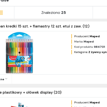
Pulse
Znaleziono
25
 kredki 15 szt. + flamastry 12 szt. etui z zaw. (12)
Producent:
Maped
Marka:
Maped
Kod produktu:
984701
Kategoria:
Z żywicy sy
zne
se plastikowy + ołówek display (20)
Producent:
Maped