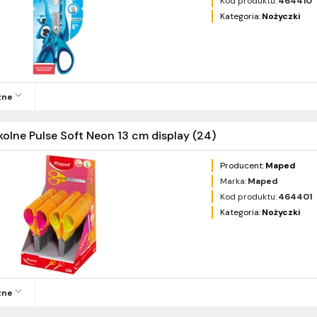
Kod produktu:
464410
Kategoria:
Nożyczki
zne
kolne Pulse Soft Neon 13 cm display (24)
Producent:
Maped
Marka:
Maped
Kod produktu:
464401
Kategoria:
Nożyczki
zne