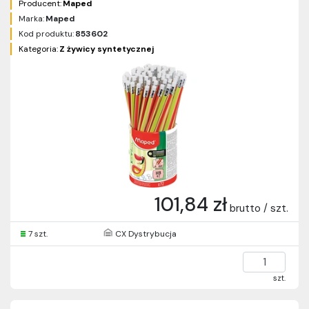
Producent:
Maped
Marka:
Maped
Kod produktu:
853602
Kategoria:
Z żywicy syntetycznej
101,84 zł
brutto / szt.
7 szt.
CX Dystrybucja
szt.