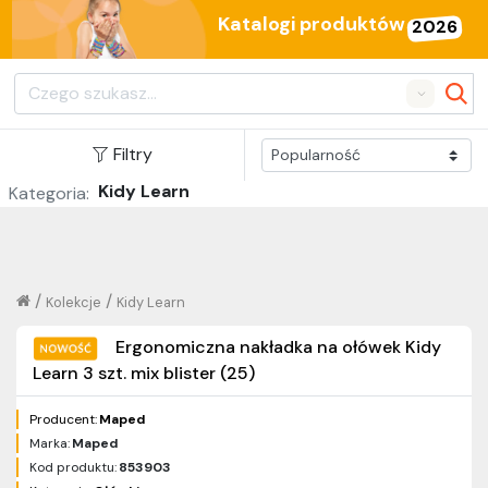
Katalogi produktów
2026
Search
Filtry
Kidy Learn
Kategoria:
/
/
Kolekcje
Kidy Learn
Ergonomiczna nakładka na ołówek Kidy
Learn 3 szt. mix blister (25)
Producent:
Maped
Marka:
Maped
Kod produktu:
853903