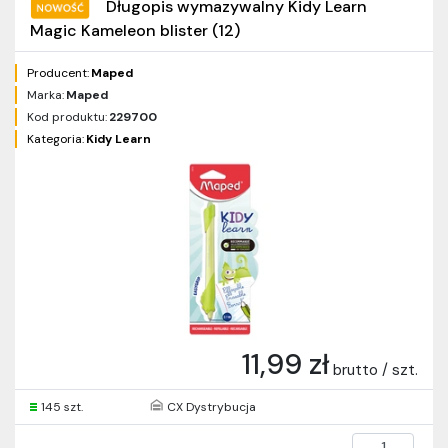
Długopis wymazywalny Kidy Learn
Magic Kameleon blister (12)
Producent:
Maped
Marka:
Maped
Kod produktu:
229700
Kategoria:
Kidy Learn
11,99 zł
brutto / szt.
145 szt.
CX Dystrybucja