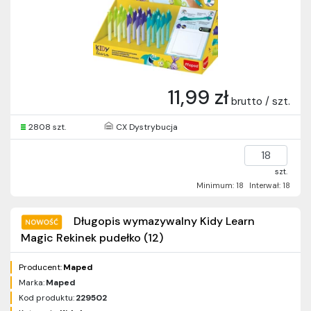
11,99 zł
brutto / szt.
2808 szt.
CX Dystrybucja
szt.
Minimum: 18
Interwał: 18
Długopis wymazywalny Kidy Learn
Magic Rekinek pudełko (12)
Producent:
Maped
Marka:
Maped
Kod produktu:
229502