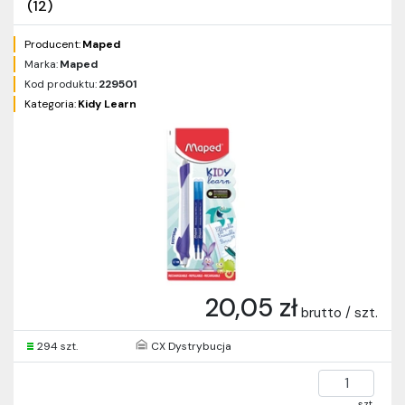
(12)
Producent:
Maped
Marka:
Maped
Kod produktu:
229501
Kategoria:
Kidy Learn
20,05 zł
brutto / szt.
294 szt.
CX Dystrybucja
szt.