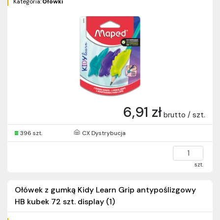
Kategoria:
Ołówki
6,91 zł
brutto / szt.
396 szt.
CX Dystrybucja
szt.
Ołówek z gumką Kidy Learn Grip antypoślizgowy
HB kubek 72 szt. display (1)