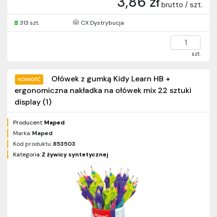
3,86 zł
brutto / szt.
313 szt.
CX Dystrybucja
szt.
Ołówek z gumką Kidy Learn HB +
ergonomiczna nakładka na ołówek mix 22 sztuki
display (1)
Producent:
Maped
Marka:
Maped
Kod produktu:
853503
Kategoria:
Z żywicy syntetycznej